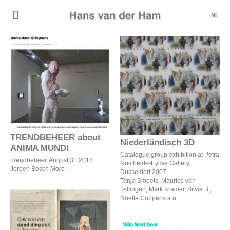
NL
TRENDBEHEER about
Niederländisch 3D
ANIMA MUNDI
TRENDBEHEER about
Niederländisch 3D
ANIMA MUNDI
Catalogue group exhibition at Petra
Trendbeheer, August 31 2018
Nostheide-Eycke Gallery,
Jeroen Bosch
More
Düsseldorf 2007
Tanja Smeets, Maurice van
Tellingen, Mark Kramer, Silvia B.,
Noëlle Cuppens a.o.