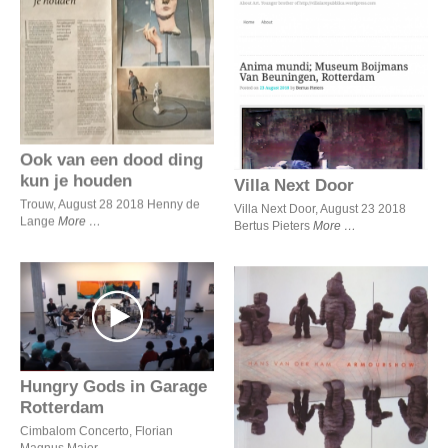
Ook van een dood ding kun
je houden
Villa Next Door
Ook van een dood ding
kun je houden
Villa Next Door
Trouw, August 28 2018 Henny de
Villa Next Door, August 23 2018
Lange
More
Bertus Pieters
More
Hungry Gods in Garage
Rotterdam
Armourshow
Hungry Gods in Garage
Rotterdam
Cimbalom Concerto, Florian