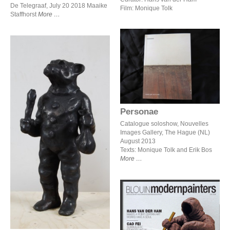
De Telegraaf, July 20 2018 Maaike
Film: Monique Tolk
Staffhorst
More
Personae
Personae
Catalogue soloshow, Nouvelles
Beeldentuin 2017,
Images Gallery, The Hague (NL)
Ravesteyn Heenvliet
August 2013
Texts: Monique Tolk and Erik Bos
More
Hans van der Ham makes
a point: certain art works