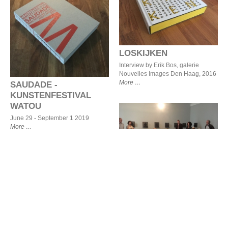
LOSKIJKEN
SAUDADE -
KUNSTENFESTIVAL
WATOU
LOSKIJKEN
Interview by Erik Bos, galerie
Nouvelles Images Den Haag, 2016
More
SAUDADE -
KUNSTENFESTIVAL
WATOU
June 29 - September 1 2019
More
Interview by Cathy Jacob -
director of exhibitions,
Museum Boijmans Van
Beuningen, Rotterdam
Interview by Cathy
Jacob - director of
exhibitions, Museum
Hans van der Ham bedekt
Boijmans Van
en verhult
Beuningen, Rotterdam