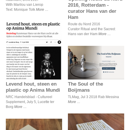
2016, Rotterdam -
With Marilou van Lierop
Text: Monique Tolk
More
curator Hans van der
Ham
Route du Nord 2016
Curator Ritual and the Sacred:
Hans van der Ham
More
Levend hout, steen en
plastic op Anima Mundi
The Soul of the Boijmans
The Soul of the
Levend hout, steen en
Boijmans
plastic op Anima Mundi
TLMag, Jul 3 2018 Rab Messina
NRC Handelsblad - Cultureel
More
Supplement, July 5, Lucette ter
Borg
More