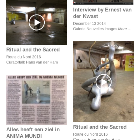
Interview by Ernest van
der Kwast
Ritual and the Sacred
December 13 2014
Galerie Nouvelles Images
More
Ritual and the Sacred
Route du Nord 2016
Curatortalk Hans van der Ham
Ritual and the Sacred
Alles heeft een ziel in
ANIMA MUNDI
Ritual and the Sacred
Alles heeft een ziel in
Route du Nord 2016
ANIMA MUNDI
Curator: Hans van der Ham