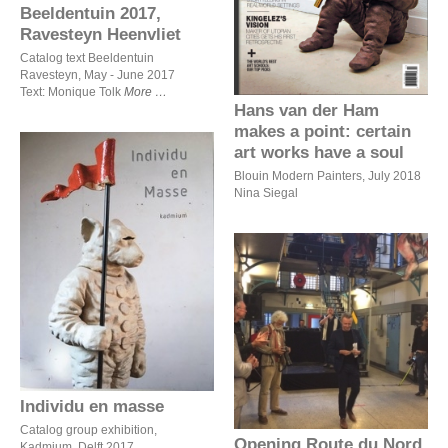
Beeldentuin 2017,
have a soul
Ravesteyn Heenvliet
Catalog text Beeldentuin
Ravesteyn, May - June 2017
Text: Monique Tolk
More
Hans van der Ham
makes a point: certain
art works have a soul
Blouin Modern Painters, July 2018
Nina Siegal
Individu en masse
Opening Route du Nord
2016, Rotterdam - curator
Hans van der Ham
Individu en masse
Catalog group exhibition,
Opening Route du Nord
Kadmium, Delft 2017