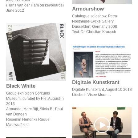
Magnus Maier
(Hans van der Ham on keyboards)
Armourshow
June 2012
Catalogue soloshow, Petra
Nostheide-Eycke Gallery,
Düsseldorf, Germany 2008
Text: Dr. Christian Krausch
Black White
Digitale Kunstkrant
Digitale Kunstkrant
Black White
Digitale Kunstkrant, August 10 2018
Group exhibition Gorcums
Liesbeth Visee
More
Museum, curated by Piet Augustijn
2013
Armando, Marc Bijl, Silvia B., Paul
van Dongen
Rosemin Hendriks Raquel
Interview by Ernest van
Maulwurf, e.o.
der Kwast