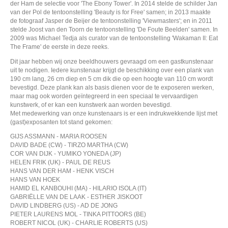
der Ham de selectie voor 'The Ebony Tower'. In 2014 stelde de schilder Jan
van der Pol de tentoonstelling 'Beauty is for Free' samen; in 2013 maakte
de fotograaf Jasper de Beijer de tentoonstelling 'Viewmasters'; en in 2011
stelde Joost van den Toorn de tentoonstelling 'De Foute Beelden' samen. In
2009 was Michael Tedja als curator van de tentoonstelling 'Wakaman II: Eat
The Frame' de eerste in deze reeks.
Dit jaar hebben wij onze beeldhouwers gevraagd om een gastkunstenaar
uit te nodigen. Iedere kunstenaar krijgt de beschikking over een plank van
190 cm lang, 26 cm diep en 5 cm dik die op een hoogte van 110 cm wordt
bevestigd. Deze plank kan als basis dienen voor de te exposeren werken,
maar mag ook worden geïntegreerd in een speciaal te vervaardigen
kunstwerk, of er kan een kunstwerk aan worden bevestigd.
Met medewerking van onze kunstenaars is er een indrukwekkende lijst met
(gast)exposanten tot stand gekomen:
GIJS ASSMANN - MARIA ROOSEN
DAVID BADE (CW) - TIRZO MARTHA (CW)
COR VAN DIJK - YUMIKO YONEDA (JP)
HELEN FRIK (UK) - PAUL DE REUS
HANS VAN DER HAM - HENK VISCH
HANS VAN HOEK
HAMID EL KANBOUHI (MA) - HILARIO ISOLA (IT)
GABRIËLLE VAN DE LAAK - ESTHER JISKOOT
DAVID LINDBERG (US) - AD DE JONG
PIETER LAURENS MOL - TINKA PITTOORS (BE)
ROBERT NICOL (UK) - CHARLIE ROBERTS (US)