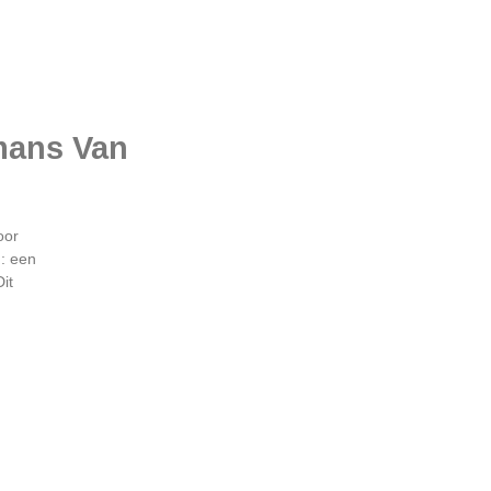
mans Van
oor
n: een
it