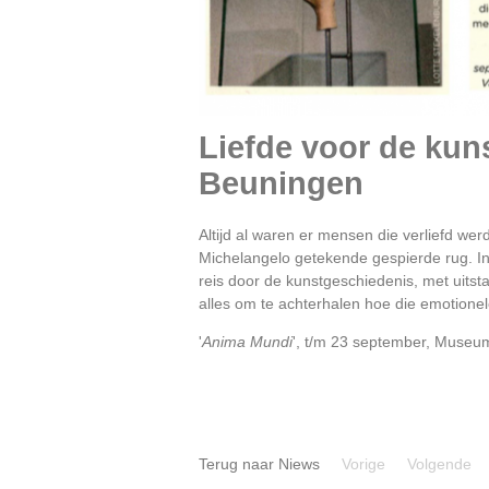
Liefde voor de ku
Beuningen
Altijd al waren er mensen die verliefd w
Michelangelo getekende gespierde rug. I
reis door de kunstgeschiedenis, met uitsta
alles om te achterhalen hoe die emotione
'
Anima Mundi
', t/m 23 september, Museu
Terug naar Niews
Vorige
Volgende