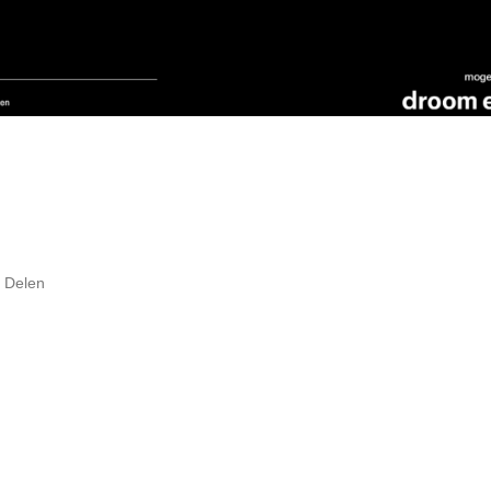
Delen
HEADS, Portretten met een verhaal (1626-2026), Kastee
(BE)
2 november 2026 groepsshow
Century Alchemist 2025, olie op doek, 160 x 130 cm
Meer