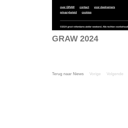
GRAW 2024
Terug naar Niews
Vorige
Volgende
TALKING 
d'Ursel 
TALKING HEADS,
31 mei - 
Portretten met een
verhaal (1626-2026),
Kasteel d'Ursel (BE)
Twentieth 