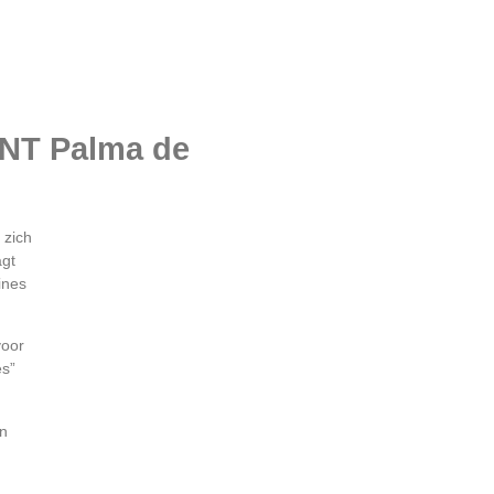
ANT Palma de
 zich
agt
ines
voor
es”
en