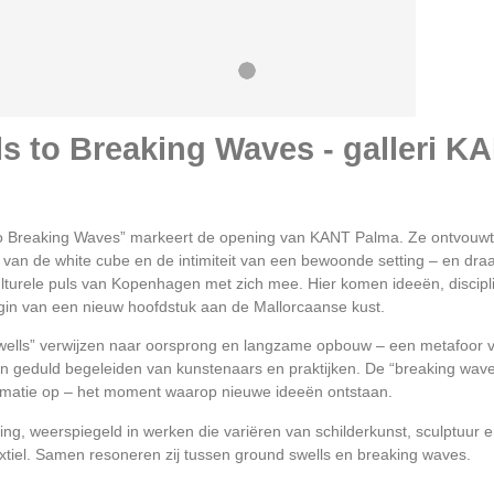
 to Breaking Waves - galleri K
to Breaking Waves” markeert de opening van KANT Palma. Ze ontvouwt
 van de white cube en de intimiteit van een bewoonde setting – en dra
ulturele puls van Kopenhagen met zich mee. Hier komen ideeën, discipl
in van een nieuw hoofdstuk aan de Mallorcaanse kust.
swells” verwijzen naar oorsprong en langzame opbouw – een metafoor 
d en geduld begeleiden van kunstenaars en praktijken. De “breaking wav
formatie op – het moment waarop nieuwe ideeën ontstaan.
ling, weerspiegeld in werken die variëren van schilderkunst, sculptuur 
textiel. Samen resoneren zij tussen ground swells en breaking waves.