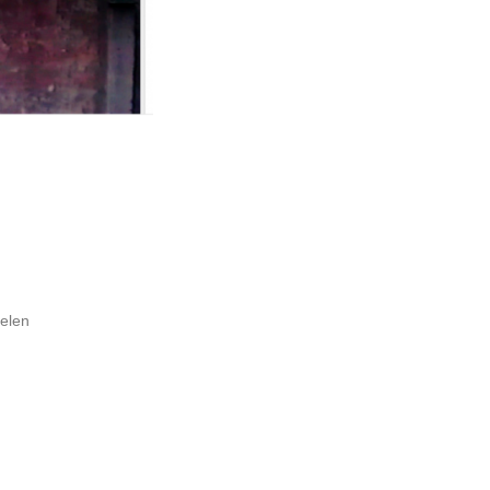
elen
Museumnach
tretteketēte
Garage Rott
TRENDBEHEER over
MEHR LICHT !