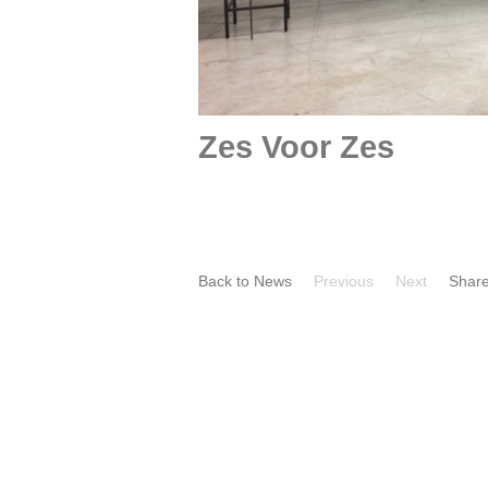
Zes Voor Zes
Back to News
Previous
Next
Shar
TRENDBE
Beuning
TRENDBEHEER
Trendbehe
about ANIMA MUNDI
Museum Boijmans
Van Beuningen