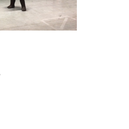
e
HEER about ANIMA MUNDI Museum Boijmans Van
en
er, August 31 2018 Jeroen Bosch
More