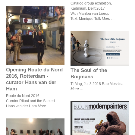
Catalog group exhibition,
Kadmium, Delft 2017
With Marilou van Lierop
Text: Monique Tolk
More
Opening Route du Nord
2016, Rotterdam - curator
Hans van der Ham
The Soul of the Boijmans
Opening Route du Nord
The Soul of the
2016, Rotterdam -
Boijmans
curator Hans van der
TLMag, Jul 3 2018 Rab Messina
Ham
More
Route du Nord 2016
Curator Ritual and the Sacred:
Hans van der Ham
More
Hans van der Ham makes
a point: certain art works
Interview by Cathy Jacob -
have a soul