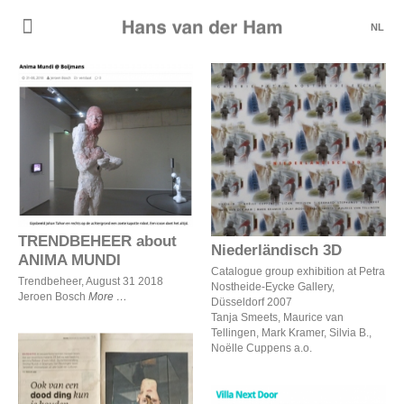
NL
TRENDBEHEER about
Niederländisch 3D
ANIMA MUNDI
TRENDBEHEER about
Niederländisch 3D
ANIMA MUNDI
Catalogue group exhibition at Petra
Trendbeheer, August 31 2018
Nostheide-Eycke Gallery,
Jeroen Bosch
More
Düsseldorf 2007
Tanja Smeets, Maurice van
Tellingen, Mark Kramer, Silvia B.,
Noëlle Cuppens a.o.