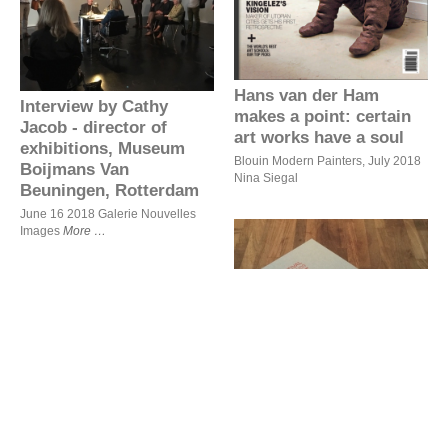
director of exhibitions,
Museum Boijmans Van
Beuningen, Rotterdam
Hans van der Ham
Interview by Cathy
makes a point: certain
Jacob - director of
art works have a soul
exhibitions, Museum
Blouin Modern Painters, July 2018
Boijmans Van
Nina Siegal
Beuningen, Rotterdam
June 16 2018 Galerie Nouvelles
Images
More
SAUDADE -
KUNSTENFESTIVAL
WATOU
Anima Mundi toont band
tussen mens en machine
SAUDADE -
Anima Mundi toont
KUNSTENFESTIVAL