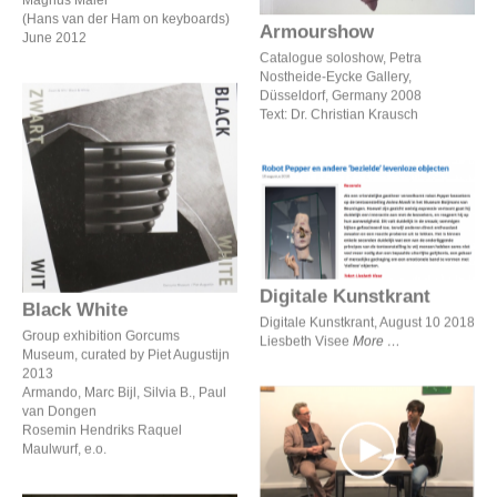
Magnus Maier
(Hans van der Ham on keyboards)
Armourshow
June 2012
Catalogue soloshow, Petra
Nostheide-Eycke Gallery,
Düsseldorf, Germany 2008
Text: Dr. Christian Krausch
Black White
Digitale Kunstkrant
Digitale Kunstkrant
Black White
Digitale Kunstkrant, August 10 2018
Group exhibition Gorcums
Liesbeth Visee
More
Museum, curated by Piet Augustijn
2013
Armando, Marc Bijl, Silvia B., Paul
van Dongen
Rosemin Hendriks Raquel
Interview by Ernest van
Maulwurf, e.o.
der Kwast