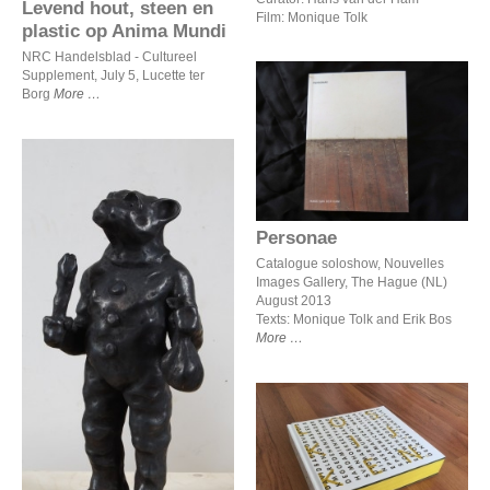
Levend hout, steen en
Film: Monique Tolk
plastic op Anima Mundi
NRC Handelsblad - Cultureel
Supplement, July 5, Lucette ter
Borg
More
Personae
Personae
Catalogue soloshow, Nouvelles
Images Gallery, The Hague (NL)
August 2013
Texts: Monique Tolk and Erik Bos
Beeldentuin 2017,
More
Ravesteyn Heenvliet
LOSKIJKEN