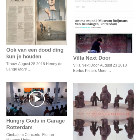
Ook van een dood ding kun
je houden
Villa Next Door
Ook van een dood ding
kun je houden
Villa Next Door
Trouw, August 28 2018 Henny de
Villa Next Door, August 23 2018
Lange
More
Bertus Pieters
More
Hungry Gods in Garage
Rotterdam
Armourshow
Hungry Gods in Garage
Rotterdam
Cimbalom Concerto, Florian