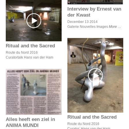
Interview by Ernest van
der Kwast
Ritual and the Sacred
December 13 2014
Galerie Nouvelles Images
More
Ritual and the Sacred
Route du Nord 2016
Curatortalk Hans van der Ham
Ritual and the Sacred
Alles heeft een ziel in
ANIMA MUNDI
Ritual and the Sacred
Alles heeft een ziel in
Route du Nord 2016
ANIMA MUNDI
Curator: Hans van der Ham