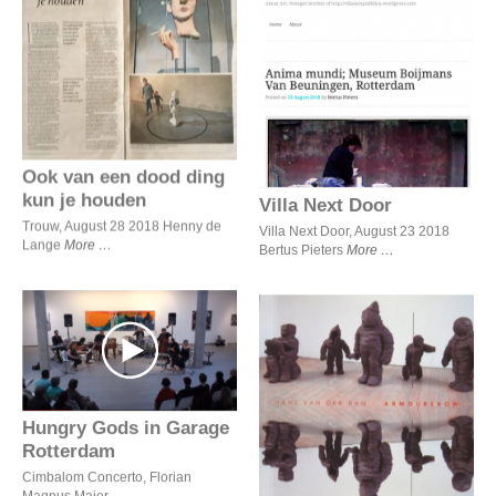
Ook van een dood ding kun
je houden
Villa Next Door
Ook van een dood ding
kun je houden
Villa Next Door
Trouw, August 28 2018 Henny de
Villa Next Door, August 23 2018
Lange
More
Bertus Pieters
More
Hungry Gods in Garage
Rotterdam
Armourshow
Hungry Gods in Garage
Rotterdam
Cimbalom Concerto, Florian