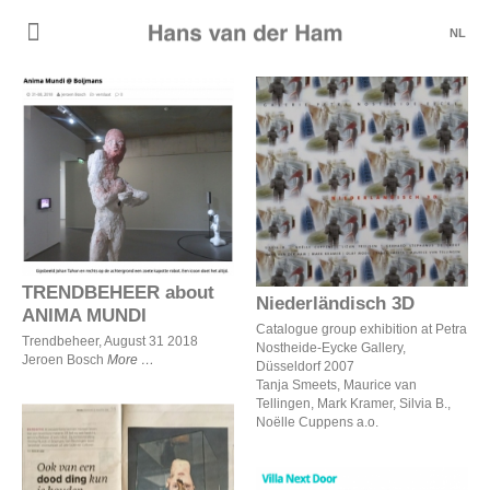
NL
TRENDBEHEER about
Niederländisch 3D
ANIMA MUNDI
TRENDBEHEER about
Niederländisch 3D
ANIMA MUNDI
Catalogue group exhibition at Petra
Trendbeheer, August 31 2018
Nostheide-Eycke Gallery,
Jeroen Bosch
More
Düsseldorf 2007
Tanja Smeets, Maurice van
Tellingen, Mark Kramer, Silvia B.,
Noëlle Cuppens a.o.