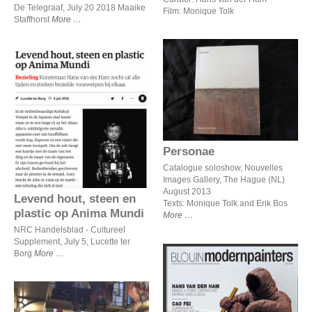
De Telegraaf, July 20 2018 Maaike
Film: Monique Tolk
Staffhorst
More
Personae
Levend hout, steen en
plastic op Anima Mundi
Personae
Catalogue soloshow, Nouvelles
Images Gallery, The Hague (NL)
August 2013
Levend hout, steen en
Texts: Monique Tolk and Erik Bos
plastic op Anima Mundi
More
NRC Handelsblad - Cultureel
Supplement, July 5, Lucette ter
Borg
More
Hans van der Ham makes
a point: certain art works