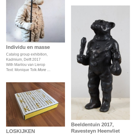
Individu en masse
Individu en masse
Catalog group exhibition,
Kadmium, Delft 2017
Beeldentuin 2017,
With Marilou van Lierop
Ravesteyn Heenvliet
Text: Monique Tolk
More
LOSKIJKEN
Beeldentuin 2017,
Ravesteyn Heenvliet
LOSKIJKEN