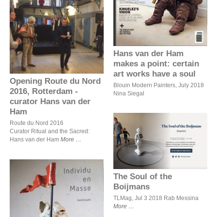
have a soul
Opening Route du Nord
2016, Rotterdam - curator
Hans van der Ham
Hans van der Ham
makes a point: certain
art works have a soul
Opening Route du Nord
Blouin Modern Painters, July 2018
2016, Rotterdam -
Nina Siegal
curator Hans van der
Ham
Route du Nord 2016
Curator Ritual and the Sacred:
Hans van der Ham
More
The Soul of the Boijmans
The Soul of the
Boijmans
TLMag, Jul 3 2018 Rab Messina
More