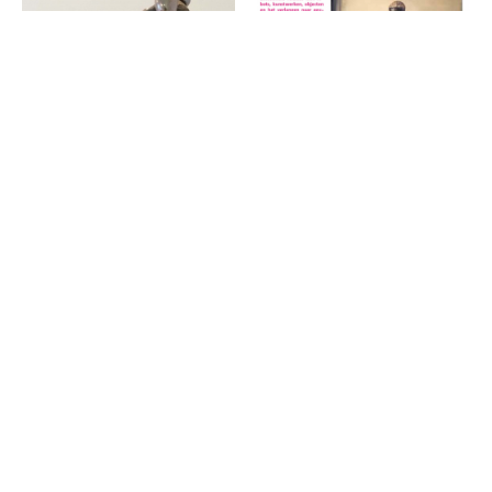
Anima Mundi toont band
tussen mens en machine
Individu en masse
Anima Mundi toont
band tussen mens en
machine
Havenloods Centrum, May 30 2018
More
Individu en masse
Catalog text Individu en masse,
CON ANIMA monograph -
February 2017 Monique Tolk
2025 - published by Jap
More
Sam Books - design
PutGootinkDesign
CON ANIMA monograph
- 2025 - published by
AIR LOOM
Jap Sam Books - design